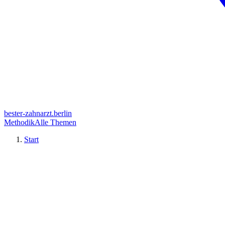
bester-zahnarzt.berlin
Methodik
Alle Themen
Start