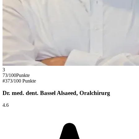
3
73
/100
Punkte
#
3
73
/100 Punkte
Dr. med. dent. Bassel Alsaeed, Oralchirurg
4.6