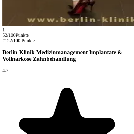
1
52
/100
Punkte
#
1
52
/100 Punkte
Berlin-Klinik Medizinmanagement Implantate &
Vollnarkose Zahnbehandlung
4.7