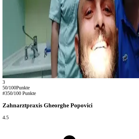
3
50
/100
Punkte
#
3
50
/100 Punkte
Zahnarztpraxis Gheorghe Popovici
4.5