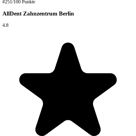
#
2
51
/100 Punkte
AllDent Zahnzentrum Berlin
4.8