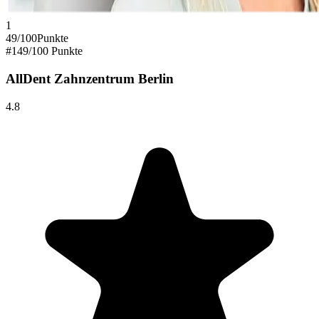
1
49
/100
Punkte
#
1
49
/100 Punkte
AllDent Zahnzentrum Berlin
4.8