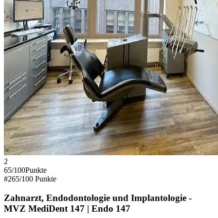
2
65
/100
Punkte
#
2
65
/100 Punkte
Zahnarzt, Endodontologie und Implantologie -
MVZ MediDent 147 | Endo 147