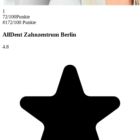
1
72
/100
Punkte
#
1
72
/100 Punkte
AllDent Zahnzentrum Berlin
4.8