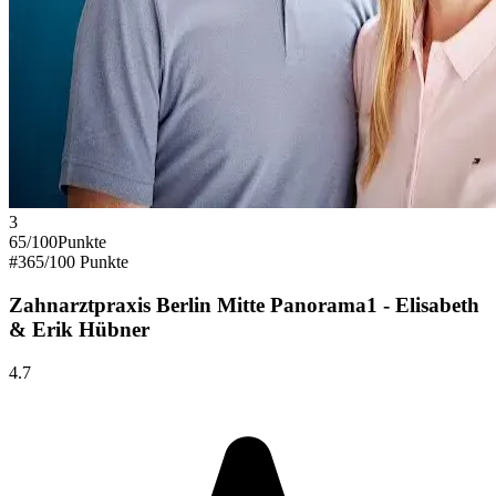
3
65
/100
Punkte
#
3
65
/100 Punkte
Zahnarztpraxis Berlin Mitte Panorama1 - Elisabeth
& Erik Hübner
4.7