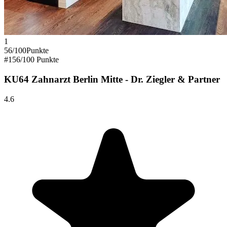
1
56
/100
Punkte
#
1
56
/100 Punkte
KU64 Zahnarzt Berlin Mitte - Dr. Ziegler & Partner
4.6