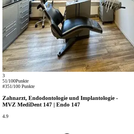
3
51
/100
Punkte
#
3
51
/100 Punkte
Zahnarzt, Endodontologie und Implantologie -
MVZ MediDent 147 | Endo 147
4.9