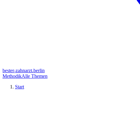
bester-zahnarzt.berlin
Methodik
Alle Themen
Start