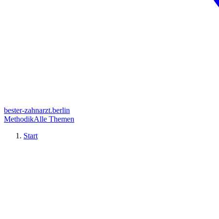
bester-zahnarzt.berlin
Methodik
Alle Themen
Start