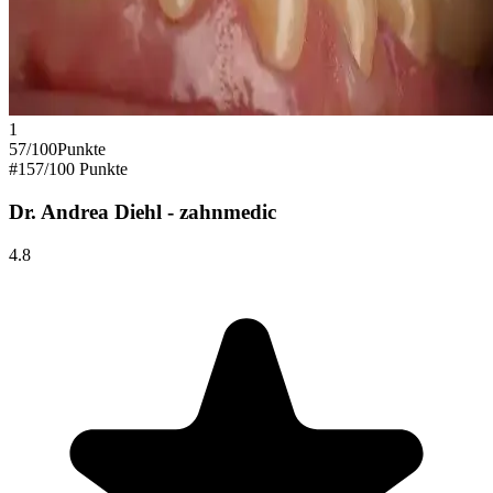
1
57
/100
Punkte
#
1
57
/100 Punkte
Dr. Andrea Diehl - zahnmedic
4.8