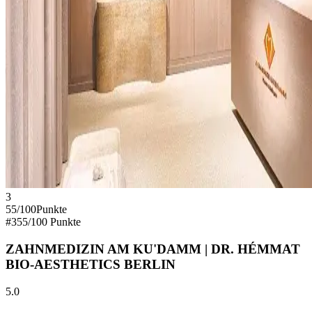
3
55
/100
Punkte
#
3
55
/100 Punkte
ZAHNMEDIZIN AM KU'DAMM | DR. HÉMMAT
BIO-AESTHETICS BERLIN
5.0