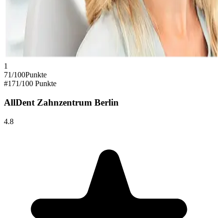
1
71
/100
Punkte
#
1
71
/100 Punkte
AllDent Zahnzentrum Berlin
4.8