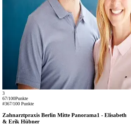
3
67
/100
Punkte
#
3
67
/100 Punkte
Zahnarztpraxis Berlin Mitte Panorama1 - Elisabeth
& Erik Hübner